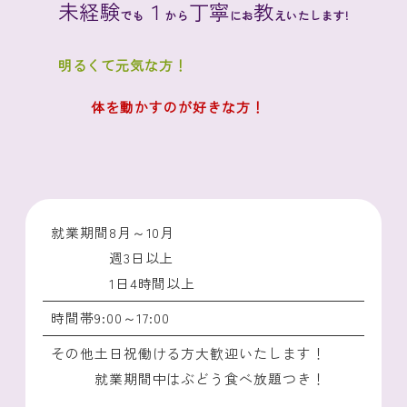
未経験
１
丁寧
教
でも
から
にお
えいたします!
明るくて元気な方！
体を動かすのが好きな方！
就業期間
8月～10月
週3日以上
1日4時間以上
時間帯
9:00～17:00
その他
土日祝働ける方大歓迎いたします！
就業期間中はぶどう食べ放題つき！